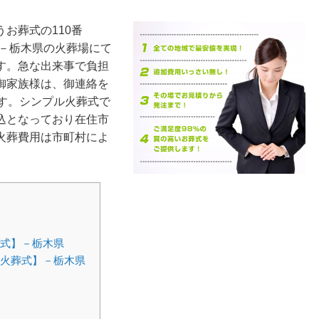
お葬式の110番
式】－栃木県の火葬場にて
す。急な出来事で負担
御家族様は、御連絡を
す。シンプル火葬式で
円税込となっており在住市
火葬費用は市町村によ
。
葬式】－栃木県
市火葬式】－栃木県