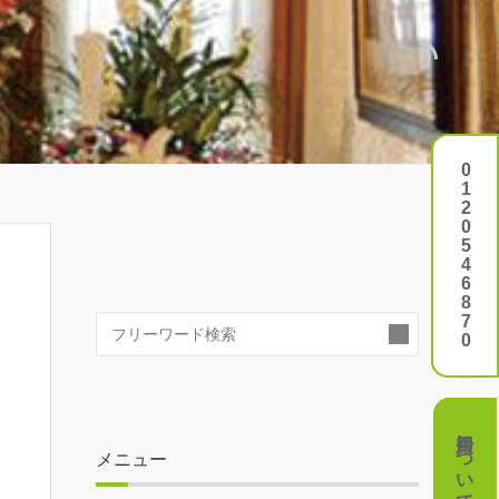
0120546870
0120546870
検
索:
費用について
費用について
メニュー