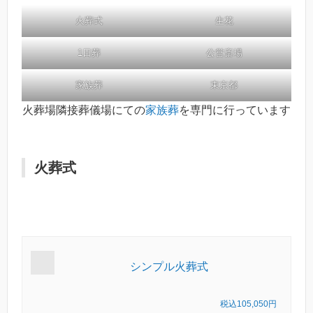
火葬式
生花
1日葬
公営斎場
家族葬
東京都
火葬場隣接葬儀場にての
家族葬
を専門に行っています
火葬式
シンプル火葬式
税込105,050円