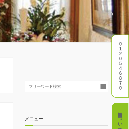
0120546870
0120546870
検
索:
費用について
費用について
メニュー