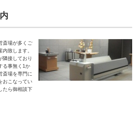
内
営斎場が多くご
案内致します。
が隣接しており
する事無く1か
営斎場を専門に
をおこなってい
したら御相談下