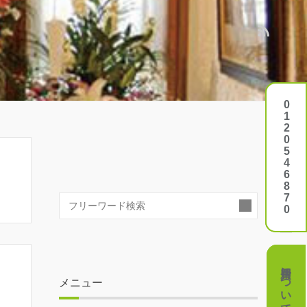
0120546870
0120546870
検
索:
費用について
費用について
メニュー