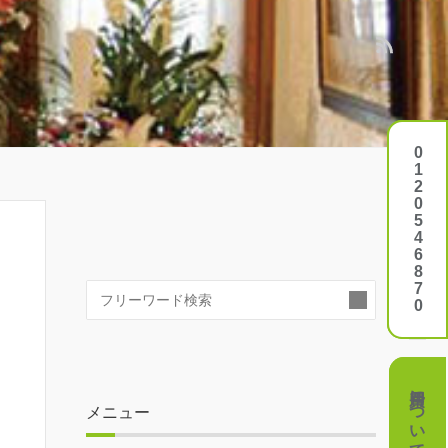
0120546870
0120546870
検
索:
費用について
費用について
メニュー