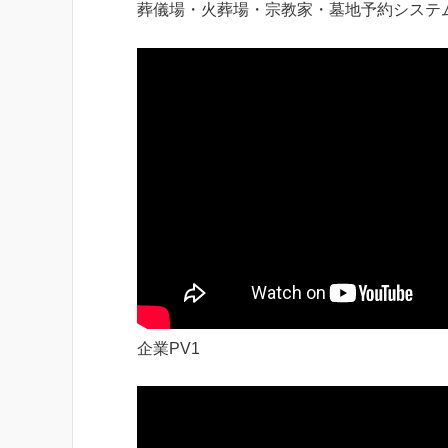
葬儀場・火葬場・宗教家・墓地予約システ
企業PV1