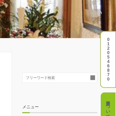
0120546870
0120546870
検
索:
費用について
費用について
メニュー