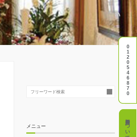
0120546870
0120546870
検
索:
費用について
費用について
メニュー