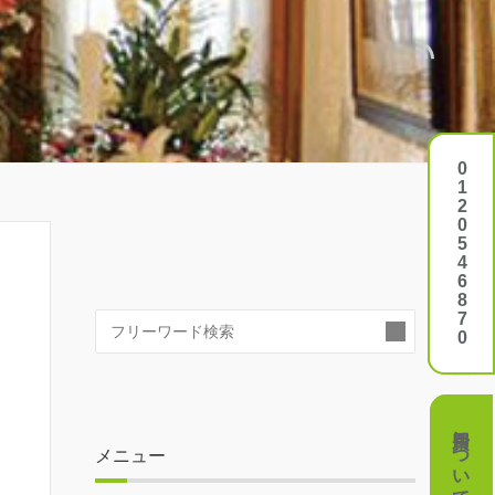
0120546870
0120546870
検
索:
費用について
費用について
メニュー