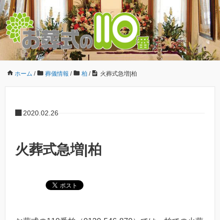
ホーム
/
葬儀情報
/
柏
/
火葬式急増|柏
2020.02.26
火葬式急増|柏