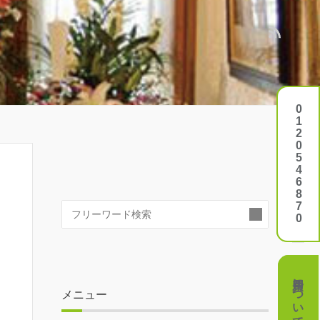
0120546870
0120546870
検
索:
費用について
費用について
メニュー