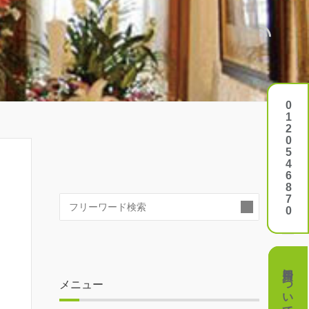
0120546870
0120546870
検
索:
費用について
費用について
メニュー