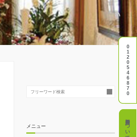
0120546870
0120546870
検
索:
費用について
費用について
メニュー