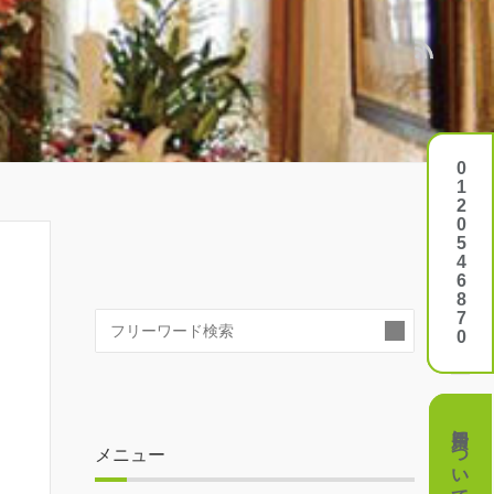
0120546870
0120546870
検
索:
費用について
費用について
メニュー