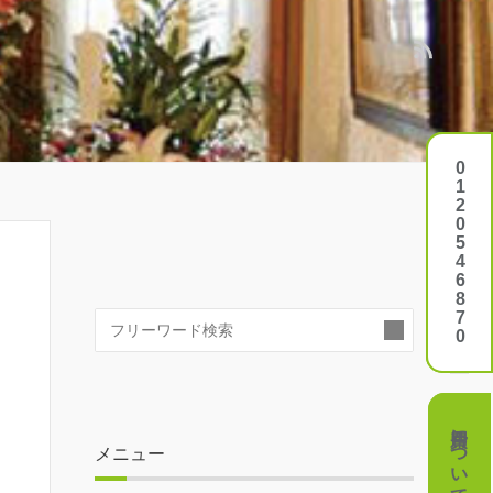
0120546870
0120546870
検
索:
費用について
費用について
メニュー