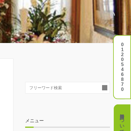
0120546870
0120546870
検
索:
費用について
費用について
メニュー