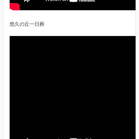
悠久の丘一日葬