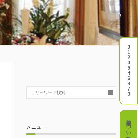
0120546870
0120546870
検
索:
費用について
費用について
メニュー