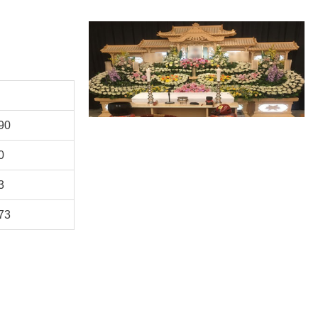
90
0
3
73