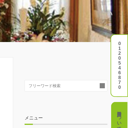
0120546870
0120546870
検
索:
費用について
費用について
メニュー